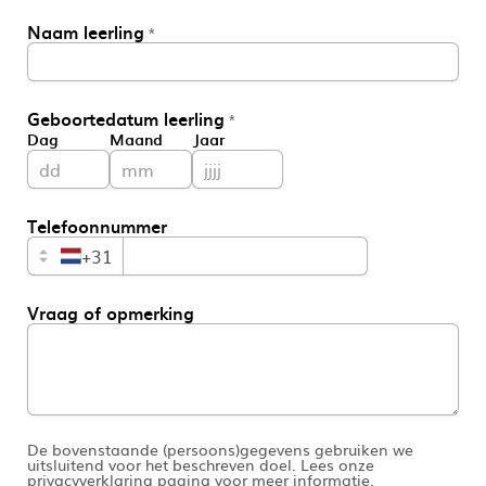
Naam leerling
*
WEK7sP7DXp5OiEV
Geboortedatum leerling
*
Dag
Maand
Jaar
0GtJoawaq8bUCcZ
Telefoonnummer
fKG333tDPmDdJm8
+31
Vraag of opmerking
De bovenstaande (persoons)gegevens gebruiken we
uitsluitend voor het beschreven doel. Lees onze
privacyverklaring
pagina voor meer informatie.