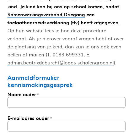
kind. Je kind kan bij ons op school komen, nadat
Samenwerkingsverband Driegang
een
toelaatbaarheidsverklaring (tlv) heeft afgegeven.
Op hun website lees je hoe deze procedure
verloopt. Als je hierover vooraf vragen hebt of over
de plaatsing van je kind, dan kun je ons ook even
bellen of mailen (T: 0183 699331, E:
admin.beatrixdeburcht@logos-scholengroep.nl
).
Aanmeldformulier
kennismakingsgesprek
Naam ouder
*
InternalFormDataPassing
E-mailadres ouder
*
bn1q0rrvUn2bmwl